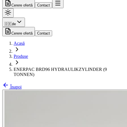
Cerere ofertă
Contact
🇩🇪
de
Cerere ofertă
Contact
Acasă
Produse
ENERPAC BRD96 HYDRAULIKZYLINDER (9
TONNEN)
Înapoi