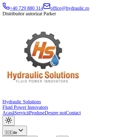
+40 729 880 314
office@hydraulic.ro
Distribuitor autorizat Parker
Hydraulic Solutions
Fluid Power Innovators
Acasă
Servicii
Produse
Despre noi
Contact
🇩🇪
de