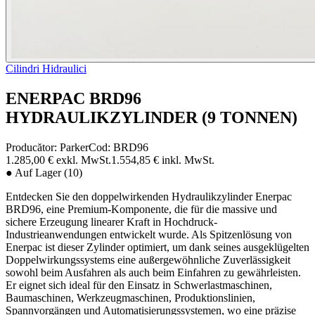
Cilindri Hidraulici
ENERPAC BRD96
HYDRAULIKZYLINDER (9 TONNEN)
Producător:
Parker
Cod
:
BRD96
1.285,00 €
exkl. MwSt.
1.554,85 €
inkl. MwSt.
●
Auf Lager (10)
Entdecken Sie den doppelwirkenden Hydraulikzylinder Enerpac
BRD96, eine Premium-Komponente, die für die massive und
sichere Erzeugung linearer Kraft in Hochdruck-
Industrieanwendungen entwickelt wurde. Als Spitzenlösung von
Enerpac ist dieser Zylinder optimiert, um dank seines ausgeklügelten
Doppelwirkungssystems eine außergewöhnliche Zuverlässigkeit
sowohl beim Ausfahren als auch beim Einfahren zu gewährleisten.
Er eignet sich ideal für den Einsatz in Schwerlastmaschinen,
Baumaschinen, Werkzeugmaschinen, Produktionslinien,
Spannvorgängen und Automatisierungssystemen, wo eine präzise