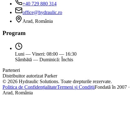
+40 729 880 314
office@hydraulic.ro
Arad, România
Program
Luni — Vineri: 08:00 — 16:30
Sâmbătă — Duminică: Închis
Parteneri
Distribuitor autorizat Parker
©
2026
Hydraulic Solutions.
Toate drepturile rezervate.
Politica de Confidențialitate
Termeni și Condiții
Fondată în 2007 ·
Arad, România