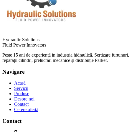
Hydraulic Solutions
Fluid Power Innovators
Peste 15 ani de experiență în industria hidraulică. Sertizare furtunuri,
reparații cilindri, prelucrări mecanice și distribuție Parker.
Navigare
Acasă
Servicii
Produse
Despre noi
Contact
Cerere ofertă
Contact