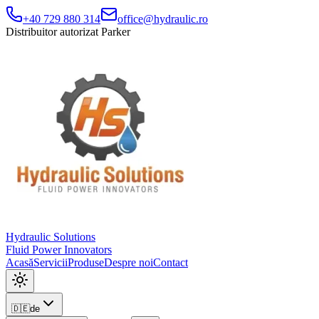
+40 729 880 314
office@hydraulic.ro
Distribuitor autorizat Parker
Hydraulic Solutions
Fluid Power Innovators
Acasă
Servicii
Produse
Despre noi
Contact
🇩🇪
de