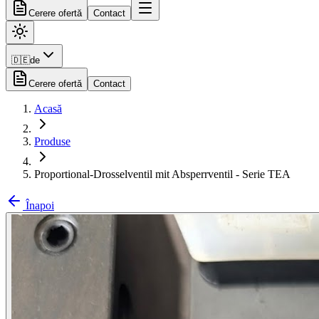
Cerere ofertă
Contact
🇩🇪
de
Cerere ofertă
Contact
Acasă
Produse
Proportional-Drosselventil mit Absperrventil - Serie TEA
Înapoi