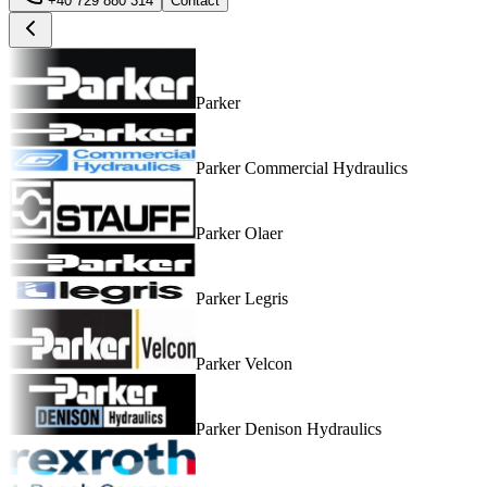
+40 729 880 314
Contact
Parker
Parker Commercial Hydraulics
Parker Olaer
Parker Legris
Parker Velcon
Parker Denison Hydraulics