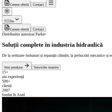
Cerere ofertă
Contact
🇭🇺
hu
Cerere ofertă
Contact
Distribuitor autorizat Parker
Soluții complete în
industria hidraulică
De la sertizare furtunuri și reparații cilindri, la prelucrări mecanice ș
Vezi produse
Serviciile noastre
15+
ani experiență
500+
clienți
2007
fondat în Arad