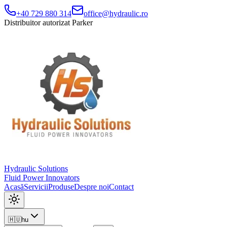
+40 729 880 314
office@hydraulic.ro
Distribuitor autorizat Parker
Hydraulic Solutions
Fluid Power Innovators
Acasă
Servicii
Produse
Despre noi
Contact
🇭🇺
hu