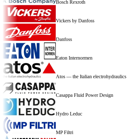
Bosch Rexroth
Vickers by Danfoss
Danfoss
Eaton Internormen
Atos — the Italian electrohydraulics
Casappa Fluid Power Design
Hydro Leduc
MP Filtri