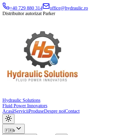
+40 729 880 314
office@hydraulic.ro
Distribuitor autorizat Parker
Hydraulic Solutions
Fluid Power Innovators
Acasă
Servicii
Produse
Despre noi
Contact
🇫🇷
fr