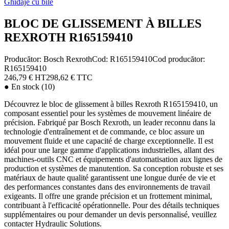
Ghidaje cu bile
BLOC DE GLISSEMENT À BILLES
REXROTH R165159410
Producător:
Bosch Rexroth
Cod
:
R165159410
Cod producător
:
R165159410
246,79 €
HT
298,62 €
TTC
●
En stock (10)
Découvrez le bloc de glissement à billes Rexroth R165159410, un
composant essentiel pour les systèmes de mouvement linéaire de
précision. Fabriqué par Bosch Rexroth, un leader reconnu dans la
technologie d'entraînement et de commande, ce bloc assure un
mouvement fluide et une capacité de charge exceptionnelle. Il est
idéal pour une large gamme d'applications industrielles, allant des
machines-outils CNC et équipements d'automatisation aux lignes de
production et systèmes de manutention. Sa conception robuste et ses
matériaux de haute qualité garantissent une longue durée de vie et
des performances constantes dans des environnements de travail
exigeants. Il offre une grande précision et un frottement minimal,
contribuant à l'efficacité opérationnelle. Pour des détails techniques
supplémentaires ou pour demander un devis personnalisé, veuillez
contacter Hydraulic Solutions.