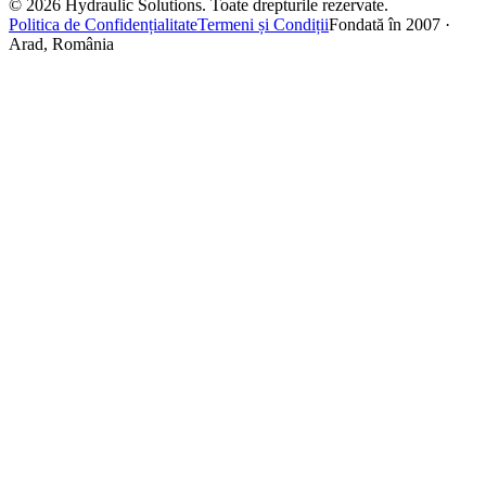
©
2026
Hydraulic Solutions.
Toate drepturile rezervate.
Politica de Confidențialitate
Termeni și Condiții
Fondată în 2007 ·
Arad, România