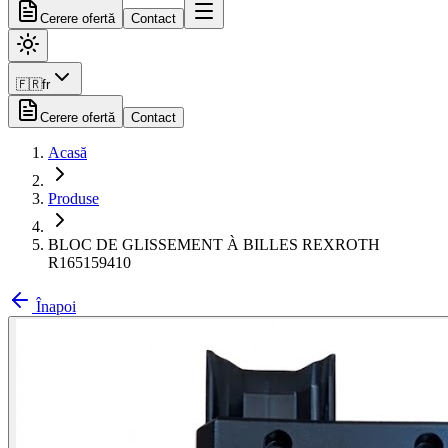
Cerere ofertă
Contact
🇫🇷
fr
Cerere ofertă
Contact
Acasă
Produse
BLOC DE GLISSEMENT À BILLES REXROTH
R165159410
Înapoi