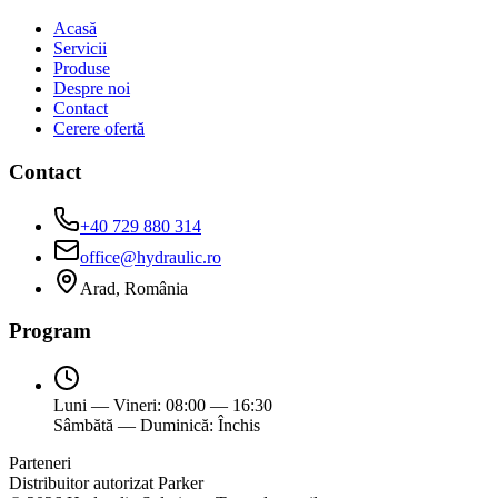
Acasă
Servicii
Produse
Despre noi
Contact
Cerere ofertă
Contact
+40 729 880 314
office@hydraulic.ro
Arad, România
Program
Luni — Vineri: 08:00 — 16:30
Sâmbătă — Duminică: Închis
Parteneri
Distribuitor autorizat Parker