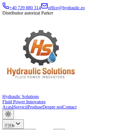
+40 729 880 314
office@hydraulic.ro
Distribuitor autorizat Parker
Hydraulic Solutions
Fluid Power Innovators
Acasă
Servicii
Produse
Despre noi
Contact
🇫🇷
fr