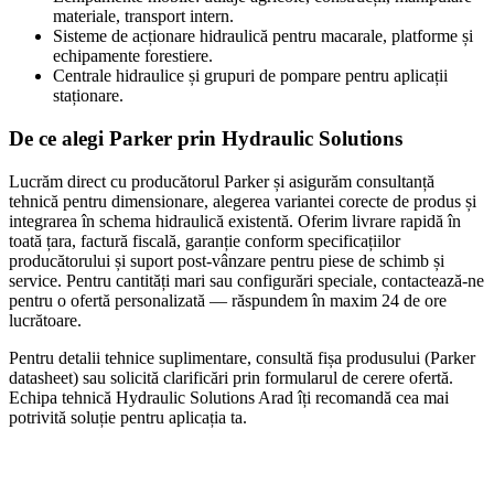
materiale, transport intern.
Sisteme de acționare hidraulică pentru macarale, platforme și
echipamente forestiere.
Centrale hidraulice și grupuri de pompare pentru aplicații
staționare.
De ce alegi
Parker
prin Hydraulic Solutions
Lucrăm direct cu producătorul
Parker
și asigurăm consultanță
tehnică pentru dimensionare, alegerea variantei corecte de produs și
integrarea în schema hidraulică existentă. Oferim livrare rapidă în
toată țara, factură fiscală, garanție conform specificațiilor
producătorului și suport post-vânzare pentru piese de schimb și
service. Pentru cantități mari sau configurări speciale, contactează-ne
pentru o ofertă personalizată — răspundem în maxim 24 de ore
lucrătoare.
Pentru detalii tehnice suplimentare, consultă fișa produsului (
Parker
datasheet) sau solicită clarificări prin formularul de cerere ofertă.
Echipa tehnică Hydraulic Solutions Arad îți recomandă cea mai
potrivită soluție pentru aplicația ta.