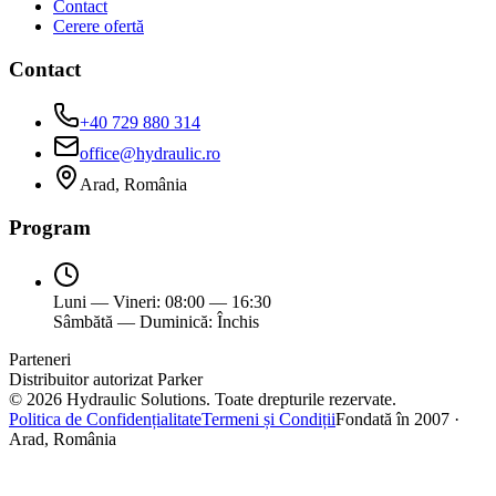
Contact
Cerere ofertă
Contact
+40 729 880 314
office@hydraulic.ro
Arad, România
Program
Luni — Vineri: 08:00 — 16:30
Sâmbătă — Duminică: Închis
Parteneri
Distribuitor autorizat Parker
©
2026
Hydraulic Solutions.
Toate drepturile rezervate.
Politica de Confidențialitate
Termeni și Condiții
Fondată în 2007 ·
Arad, România