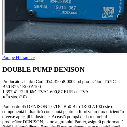
Pompe Hidraulice
DOUBLE PUMP DENISON
Producător:
Parker
Cod
:
054-35058-000
Cod producător
:
T67DC
B50 B25 1R00 A100
1.397,41 EUR
fără TVA
1.690,87 EUR
cu TVA
●
În stoc (10)
Pompa dublă DENISON T67DC B50 B25 1R00 A100 este o
componentă hidraulică concepută pentru a furniza un flux eficient în
diverse aplicații industriale. Această pompă de la renumitul
producător DENISON, parte a grupului Parker, asigură performanță
fiabilă și durabilitate. Este ideală pentru sisteme care necesită două