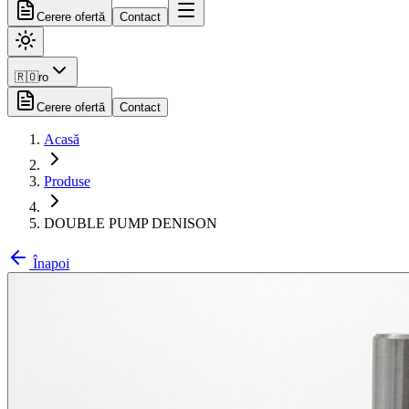
Cerere ofertă
Contact
🇷🇴
ro
Cerere ofertă
Contact
Acasă
Produse
DOUBLE PUMP DENISON
Înapoi