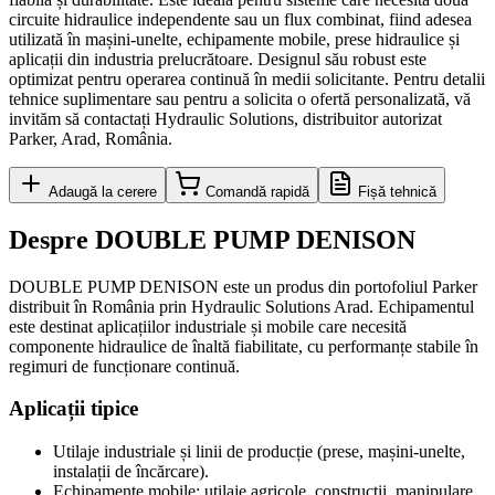
circuite hidraulice independente sau un flux combinat, fiind adesea
utilizată în mașini-unelte, echipamente mobile, prese hidraulice și
aplicații din industria prelucrătoare. Designul său robust este
optimizat pentru operarea continuă în medii solicitante. Pentru detalii
tehnice suplimentare sau pentru a solicita o ofertă personalizată, vă
invităm să contactați Hydraulic Solutions, distribuitor autorizat
Parker, Arad, România.
Adaugă la cerere
Comandă rapidă
Fișă tehnică
Despre
DOUBLE PUMP DENISON
DOUBLE PUMP DENISON
este un produs din portofoliul
Parker
distribuit în România prin Hydraulic Solutions Arad. Echipamentul
este destinat aplicațiilor industriale și mobile care necesită
componente hidraulice de înaltă fiabilitate, cu performanțe stabile în
regimuri de funcționare continuă.
Aplicații tipice
Utilaje industriale și linii de producție (prese, mașini-unelte,
instalații de încărcare).
Echipamente mobile: utilaje agricole, construcții, manipulare