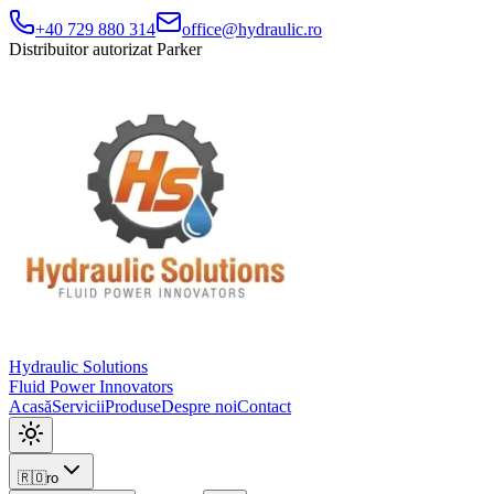
+40 729 880 314
office@hydraulic.ro
Distribuitor autorizat Parker
Hydraulic Solutions
Fluid Power Innovators
Acasă
Servicii
Produse
Despre noi
Contact
🇷🇴
ro