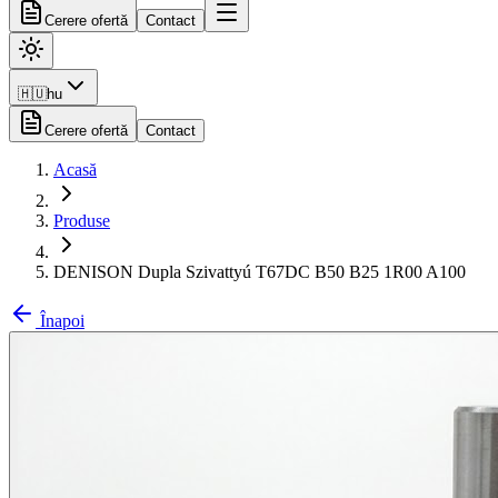
Cerere ofertă
Contact
🇭🇺
hu
Cerere ofertă
Contact
Acasă
Produse
DENISON Dupla Szivattyú T67DC B50 B25 1R00 A100
Înapoi