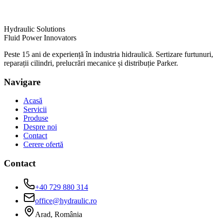
Hydraulic Solutions
Fluid Power Innovators
Peste 15 ani de experiență în industria hidraulică. Sertizare furtunuri,
reparații cilindri, prelucrări mecanice și distribuție Parker.
Navigare
Acasă
Servicii
Produse
Despre noi
Contact
Cerere ofertă
Contact
+40 729 880 314
office@hydraulic.ro
Arad, România