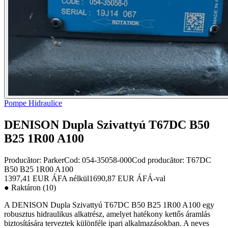
Pompe Hidraulice
DENISON Dupla Szivattyú T67DC B50
B25 1R00 A100
Producător:
Parker
Cod
:
054-35058-000
Cod producător
:
T67DC
B50 B25 1R00 A100
1397,41 EUR
ÁFA nélkül
1690,87 EUR
ÁFÁ-val
●
Raktáron (10)
A DENISON Dupla Szivattyú T67DC B50 B25 1R00 A100 egy
robusztus hidraulikus alkatrész, amelyet hatékony kettős áramlás
biztosítására terveztek különféle ipari alkalmazásokban. A neves