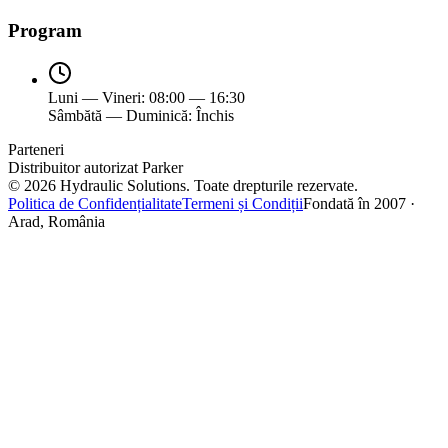
Program
Luni — Vineri: 08:00 — 16:30
Sâmbătă — Duminică: Închis
Parteneri
Distribuitor autorizat Parker
©
2026
Hydraulic Solutions.
Toate drepturile rezervate.
Politica de Confidențialitate
Termeni și Condiții
Fondată în 2007 ·
Arad, România