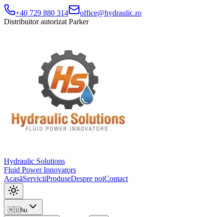
+40 729 880 314
office@hydraulic.ro
Distribuitor autorizat Parker
Hydraulic Solutions
Fluid Power Innovators
Acasă
Servicii
Produse
Despre noi
Contact
🇭🇺
hu