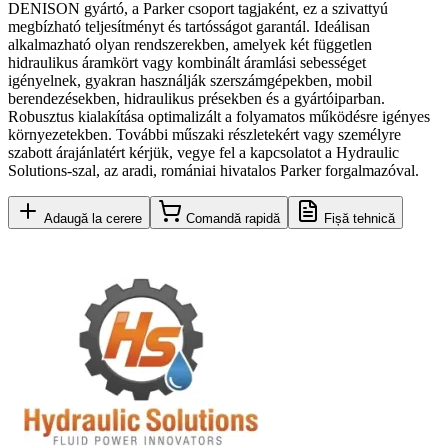
DENISON gyártó, a Parker csoport tagjaként, ez a szivattyú
megbízható teljesítményt és tartósságot garantál. Ideálisan
alkalmazható olyan rendszerekben, amelyek két független
hidraulikus áramkört vagy kombinált áramlási sebességet
igényelnek, gyakran használják szerszámgépekben, mobil
berendezésekben, hidraulikus présekben és a gyártóiparban.
Robusztus kialakítása optimalizált a folyamatos működésre igényes
környezetekben. További műszaki részletekért vagy személyre
szabott árajánlatért kérjük, vegye fel a kapcsolatot a Hydraulic
Solutions-szal, az aradi, romániai hivatalos Parker forgalmazóval.
Adaugă la cerere
Comandă rapidă
Fișă tehnică