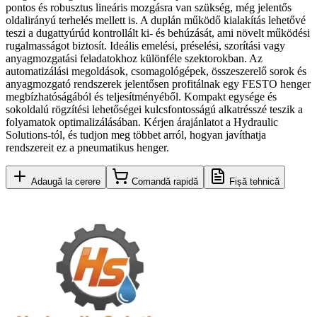
pontos és robusztus lineáris mozgásra van szükség, még jelentős
oldalirányú terhelés mellett is. A duplán működő kialakítás lehetővé
teszi a dugattyúrúd kontrollált ki- és behúzását, ami növelt működési
rugalmasságot biztosít. Ideális emelési, préselési, szorítási vagy
anyagmozgatási feladatokhoz különféle szektorokban. Az
automatizálási megoldások, csomagológépek, összeszerelő sorok és
anyagmozgató rendszerek jelentősen profitálnak egy FESTO henger
megbízhatóságából és teljesítményéből. Kompakt egysége és
sokoldalú rögzítési lehetőségei kulcsfontosságú alkatrésszé teszik a
folyamatok optimalizálásában. Kérjen árajánlatot a Hydraulic
Solutions-tól, és tudjon meg többet arról, hogyan javíthatja
rendszereit ez a pneumatikus henger.
Adaugă la cerere
Comandă rapidă
Fișă tehnică