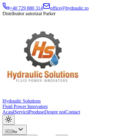
+40 729 880 314
office@hydraulic.ro
Distribuitor autorizat Parker
Hydraulic Solutions
Fluid Power Innovators
Acasă
Servicii
Produse
Despre noi
Contact
🇭🇺
hu