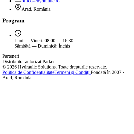
office@hydraulic.ro
Arad, România
Program
Luni — Vineri: 08:00 — 16:30
Sâmbătă — Duminică: Închis
Parteneri
Distribuitor autorizat Parker
©
2026
Hydraulic Solutions.
Toate drepturile rezervate.
Politica de Confidențialitate
Termeni și Condiții
Fondată în 2007 ·
Arad, România