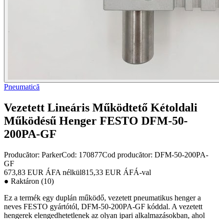
Pneumatică
Vezetett Lineáris Működtető Kétoldali
Működésű Henger FESTO DFM-50-
200PA-GF
Producător:
Parker
Cod
:
170877
Cod producător
:
DFM-50-200PA-
GF
673,83 EUR
ÁFA nélkül
815,33 EUR
ÁFÁ-val
●
Raktáron (10)
Ez a termék egy duplán működő, vezetett pneumatikus henger a
neves FESTO gyártótól, DFM-50-200PA-GF kóddal. A vezetett
hengerek elengedhetetlenek az olyan ipari alkalmazásokban, ahol