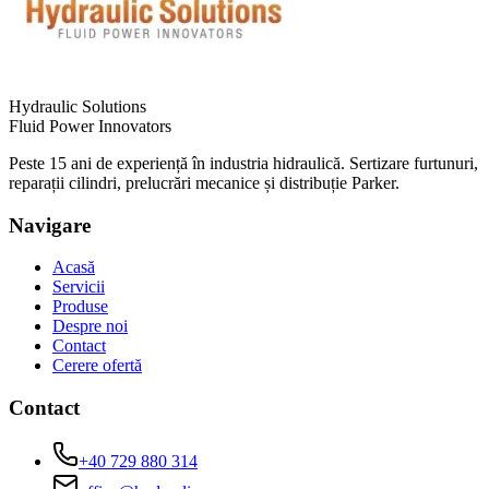
Hydraulic Solutions
Fluid Power Innovators
Peste 15 ani de experiență în industria hidraulică. Sertizare furtunuri,
reparații cilindri, prelucrări mecanice și distribuție Parker.
Navigare
Acasă
Servicii
Produse
Despre noi
Contact
Cerere ofertă
Contact
+40 729 880 314