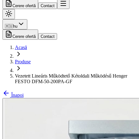
Cerere ofertă
Contact
🇭🇺
hu
Cerere ofertă
Contact
Acasă
Produse
Vezetett Lineáris Működtető Kétoldali Működésű Henger
FESTO DFM-50-200PA-GF
Înapoi