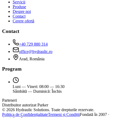
Servicii
Produse
Despre noi
Contact
Cerere ofertă
Contact
+40 729 880 314
office@hydraulic.ro
Arad, România
Program
Luni — Vineri: 08:00 — 16:30
Sâmbătă — Duminică: Închis
Parteneri
Distribuitor autorizat Parker
©
2026
Hydraulic Solutions.
Toate drepturile rezervate.
Politica de Confidențialitate
Termeni și Condiții
Fondată în 2007 ·