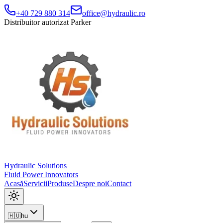
+40 729 880 314
office@hydraulic.ro
Distribuitor autorizat Parker
Hydraulic Solutions
Fluid Power Innovators
Acasă
Servicii
Produse
Despre noi
Contact
🇭🇺
hu