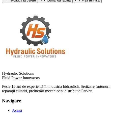
Adaugă la cerere
Comandă rapidă
Fișă tehnică
Hydraulic Solutions
Fluid Power Innovators
Peste 15 ani de experiență în industria hidraulică. Sertizare furtunuri,
reparații cilindri, prelucrări mecanice și distribuție Parker.
Navigare
Acasă