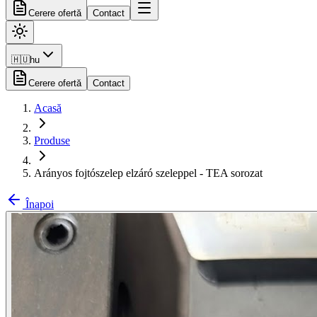
Cerere ofertă
Contact
🇭🇺
hu
Cerere ofertă
Contact
Acasă
Produse
Arányos fojtószelep elzáró szeleppel - TEA sorozat
Înapoi