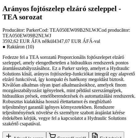
Arányos fojtószelep elzáró szeleppel -
TEA sorozat
Producător:
Parker
Cod
:
TEA050EW09B2NLWJ
Cod producător
:
TEA050EW09B2NLWJ
3592,62 EUR
ÁFA nélkül
4347,07 EUR
ÁFÁ-val
●
Raktáron (10)
Fedezze fel a TEA sorozatú Proporcionális fojtószelepet elzáró
szeleppel, amely elengedhetetlen a hidraulikus rendszerek pontos
áramlásszabályozásához. Ez a Parker szelep, amelyet a Hydraulic
Solutions kínál, arányos fojtószelep-funkciókat integrál egy alapvető
elzáró funkcióval, így kompakt és hatékony megoldást biztosít.
Kiválóan alkalmas olyan ipari alkalmazásokhoz, amelyek finom
mozgásszabályozást igényelnek, mint például szerszámgépek,
hidraulikus prések, emelőberendezések és automatizálási rendszerek.
Robusztus kialakítása hosszú élettartamot és megbízható
teljesítményt garantál igényes környezetekben. Rendszere
teljesítményének növelése és személyre szabott árajánlat kérése
érdekében kérjük, vegye fel a kapcsolatot a Hydraulic Solutions
szakértő csapatával.