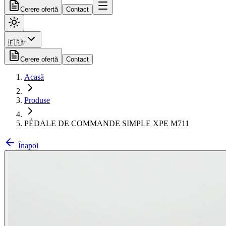
Cerere ofertă
Contact
🇫🇷
fr
Cerere ofertă
Contact
Acasă
Produse
PÉDALE DE COMMANDE SIMPLE XPE M711
Înapoi