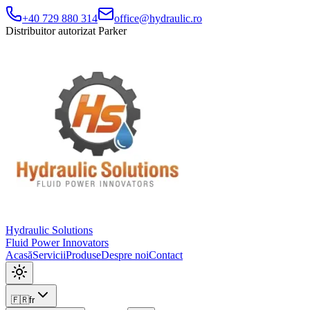
+40 729 880 314
office@hydraulic.ro
Distribuitor autorizat Parker
Hydraulic Solutions
Fluid Power Innovators
Acasă
Servicii
Produse
Despre noi
Contact
🇫🇷
fr