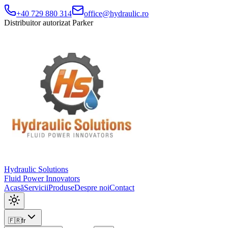
+40 729 880 314
office@hydraulic.ro
Distribuitor autorizat Parker
Hydraulic Solutions
Fluid Power Innovators
Acasă
Servicii
Produse
Despre noi
Contact
🇫🇷
fr