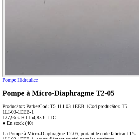
Pompe Hidraulice
Pompe à Micro-Diaphragme T2-05
Producător:
Parker
Cod
:
T5-1LI-03-1EEB-1
Cod producător
:
T5-
1LI-03-1EEB-1
127,96 €
HT
154,83 €
TTC
●
En stock (40)
La Pompe à Micro-Diaphragme T2-05, portant le code fabricant T5-