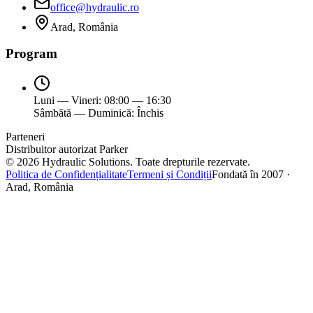
office@hydraulic.ro
Arad, România
Program
Luni — Vineri: 08:00 — 16:30
Sâmbătă — Duminică: Închis
Parteneri
Distribuitor autorizat Parker
©
2026
Hydraulic Solutions.
Toate drepturile rezervate.
Politica de Confidențialitate
Termeni și Condiții
Fondată în 2007 ·
Arad, România