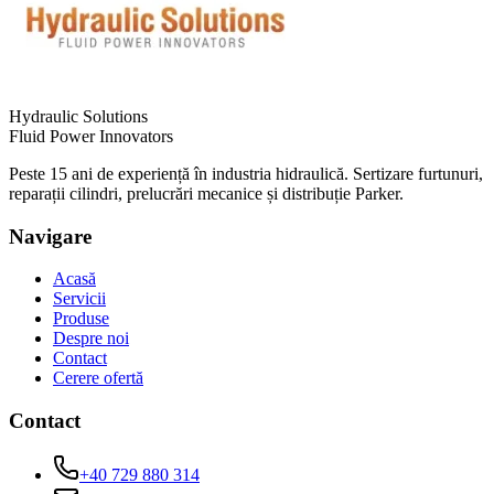
Hydraulic Solutions
Fluid Power Innovators
Peste 15 ani de experiență în industria hidraulică. Sertizare furtunuri,
reparații cilindri, prelucrări mecanice și distribuție Parker.
Navigare
Acasă
Servicii
Produse
Despre noi
Contact
Cerere ofertă
Contact
+40 729 880 314