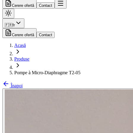
Cerere ofertă
Contact
🇫🇷
fr
Cerere ofertă
Contact
Acasă
Produse
Pompe à Micro-Diaphragme T2-05
Înapoi