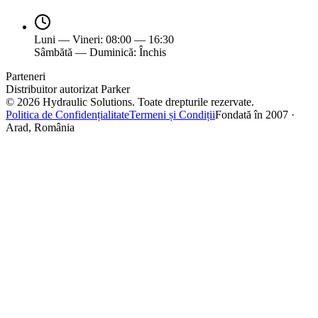
Luni — Vineri: 08:00 — 16:30
Sâmbătă — Duminică: Închis
Parteneri
Distribuitor autorizat Parker
©
2026
Hydraulic Solutions.
Toate drepturile rezervate.
Politica de Confidențialitate
Termeni și Condiții
Fondată în 2007 ·
Arad, România