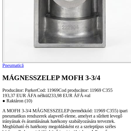
Pneumatică
MÁGNESSZELEP MOFH 3-3/4
Producător:
Parker
Cod
:
11969
Cod producător
:
11969 C355
193,37 EUR
ÁFA nélkül
233,98 EUR
ÁFÁ-val
●
Raktáron (10)
A MOFH 3-3/4 MÁGNESSZELEP (termékkód: 11969 C355) ipari
pneumatikus rendszerek alapvető eleme, amelyet a sűrített levegő
irányának és áramlásának hatékony szabályozására terveztek.
Megbízható és hatékony megoldásként ez a szeleptípus széles