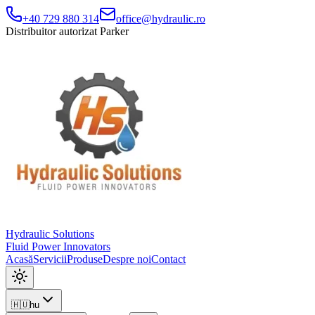
+40 729 880 314
office@hydraulic.ro
Distribuitor autorizat Parker
Hydraulic Solutions
Fluid Power Innovators
Acasă
Servicii
Produse
Despre noi
Contact
🇭🇺
hu