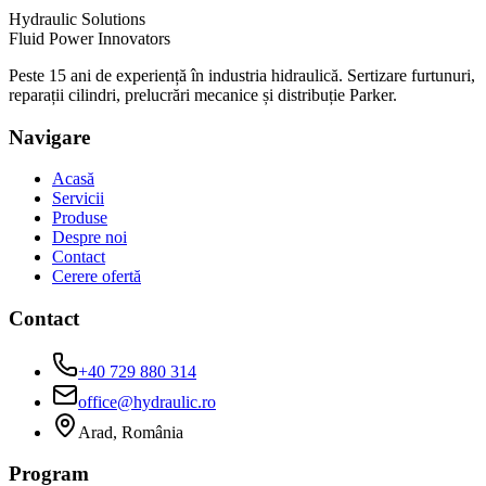
Hydraulic Solutions
Fluid Power Innovators
Peste 15 ani de experiență în industria hidraulică. Sertizare furtunuri,
reparații cilindri, prelucrări mecanice și distribuție Parker.
Navigare
Acasă
Servicii
Produse
Despre noi
Contact
Cerere ofertă
Contact
+40 729 880 314
office@hydraulic.ro
Arad, România
Program