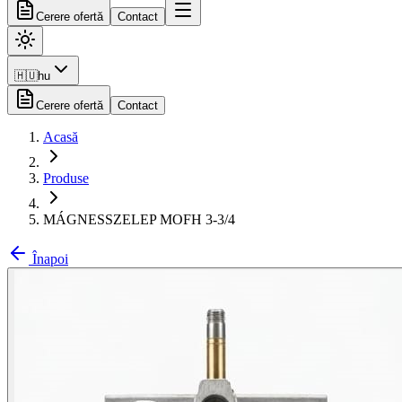
Cerere ofertă
Contact
🇭🇺
hu
Cerere ofertă
Contact
Acasă
Produse
MÁGNESSZELEP MOFH 3-3/4
Înapoi