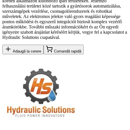
körben alkalmazott különböző ipari területeken. Jellemző
felhasználási területei közé tartozik a gyártósorok automatizálása,
szerszámgépek vezérlése, csomagolórendszerek és robotikai
műveletek. Az elektromos jelekre való gyors reagálási képessége
pontos működést és egyszerű integrációt biztosít komplex vezérlő
áramkörökbe. További műszaki információkért és az Ön egyedi
igényeire szabott árajánlat kéréséért kérjük, vegye fel a kapcsolatot a
Hydraulic Solutions csapatával.
Adaugă la cerere
Comandă rapidă